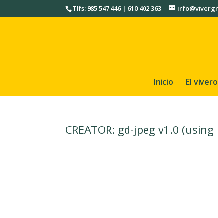
Tlfs: 985 547 446 | 610 402 363
info@vivergr
Inicio
El vivero
CREATOR: gd-jpeg v1.0 (using I