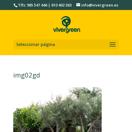
Tlfs: 985 547 446 | 610 402 363
info@vivergreen.es
Seleccionar página
img02gd