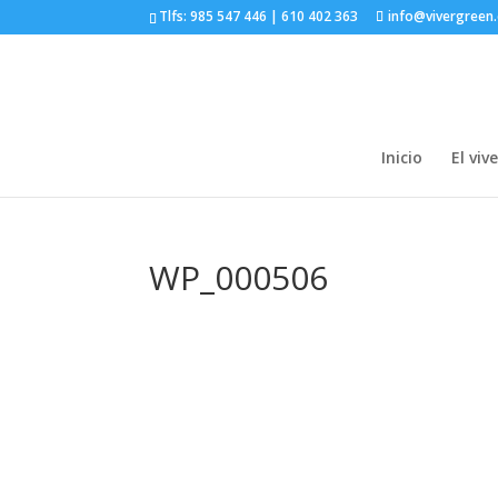
Tlfs: 985 547 446 | 610 402 363
info@vivergreen
Inicio
El viv
WP_000506