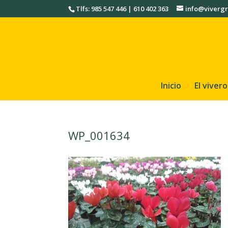
Tlfs: 985 547 446 | 610 402 363
info@vivergr
Inicio
El vivero
WP_001634