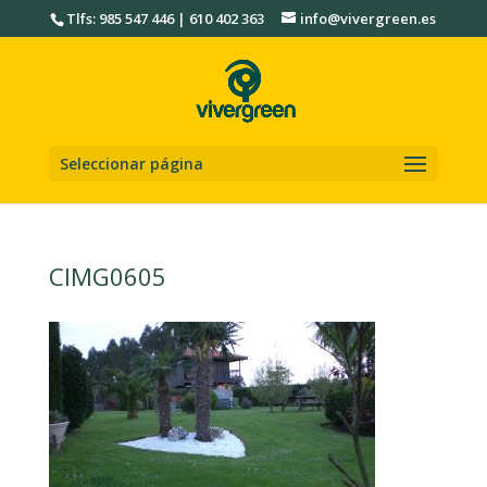
Tlfs: 985 547 446 | 610 402 363
info@vivergreen.es
Seleccionar página
CIMG0605