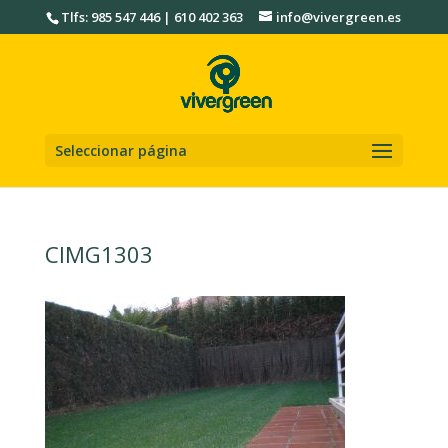
Tlfs: 985 547 446 | 610 402 363
info@vivergreen.es
Seleccionar página
CIMG1303