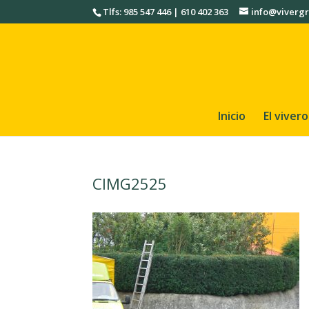
Tlfs: 985 547 446 | 610 402 363
info@vivergr
Inicio
El vivero
CIMG2525