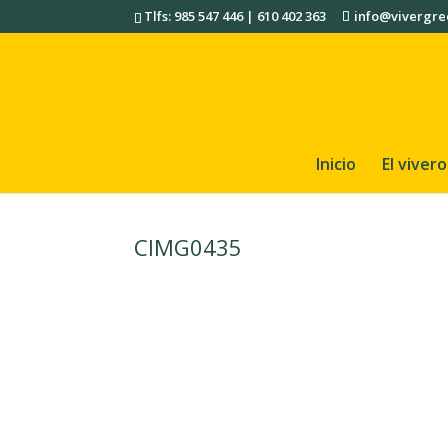
Tlfs: 985 547 446 | 610 402 363
info@vivergre
Inicio
El vivero
CIMG0435