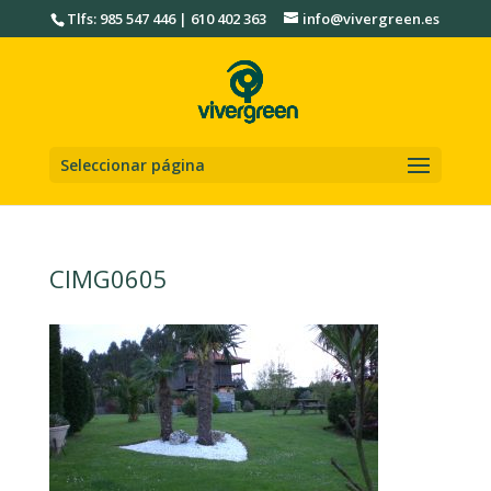
Tlfs: 985 547 446 | 610 402 363
info@vivergreen.es
Seleccionar página
CIMG0605