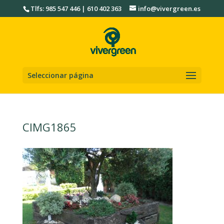
Tlfs: 985 547 446 | 610 402 363
info@vivergreen.es
Seleccionar página
CIMG1865