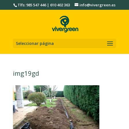
Tlfs: 985 547 446 | 610 402 363
info@vivergreen.es
Seleccionar página
img19gd