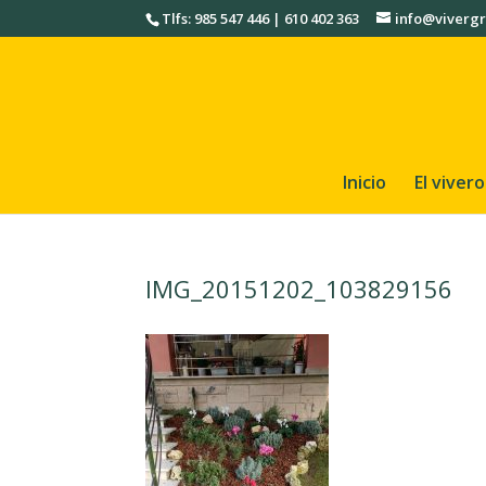
Tlfs: 985 547 446 | 610 402 363
info@vivergr
Inicio
El vivero
IMG_20151202_103829156