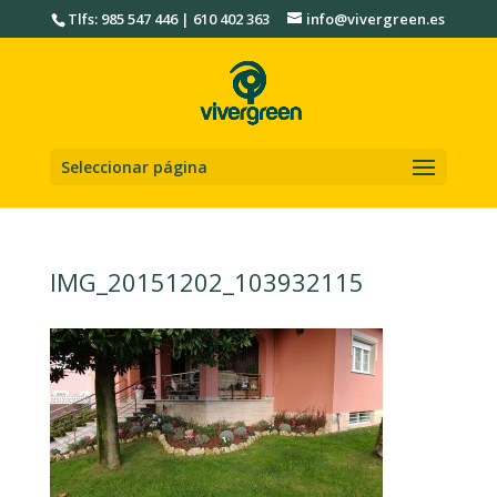
Tlfs: 985 547 446 | 610 402 363
info@vivergreen.es
Seleccionar página
IMG_20151202_103932115