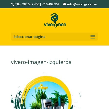
Tlfs: 985 547 446 | 610 402 363
info@vivergreen.es
Seleccionar página
vivero-imagen-izquierda